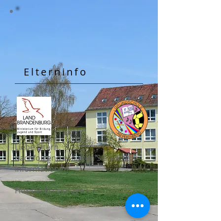
​Elterninfo
Liebe Eltern,
nachfolgend erhalten Sie wichtige
Informationen
Flexible Ferientage :