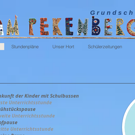
G r u n d s c h 
Stundenpläne
Unser Hort
Schülerzeitungen
nkunft der Kinder mit Schulbussen
rste Unterrichtsstunde
rühstückspause
weite Unterrichtsstunde
ofpause
ritte Unterrichtsstunde