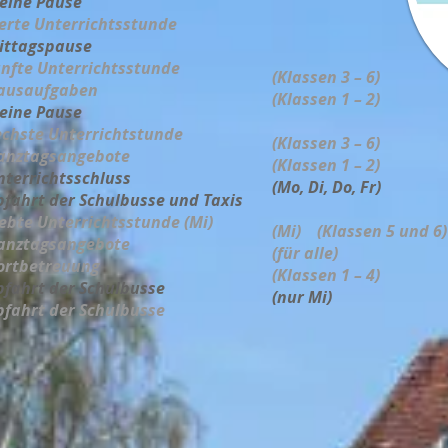
leine Pause
ierte Unterrichtsstunde
ittagspause
ünfte Unterrichtsstunde
(Klassen 3 – 6)
Hausaufgaben
(Klassen 1 – 2)
leine Pause
echste Unterrichtstunde
(Klassen 3 – 6)
anztagsangebote
(Klassen 1 – 2)
nterrichtsschluss
(Mo, Di, Do, Fr)
bfahrt der Schulbusse und Taxis
iebte Unterrichtsstunde (Mi)
(Mi) (Klassen 5 und 6)
anztagsangebote
(für alle)
Hortbetreuung
(Klassen 1 – 4)
bfahrt der Schulbusse
(nur Mi)
bfahrt der Schulbusse