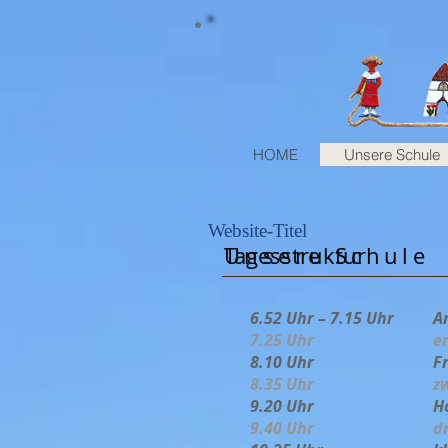
HOME
Unsere Schule
Website-Titel
Unsere Schule
Tagesstruktur
6.52 Uhr – 7.15 Uhr
A
7.25 Uhr
e
8.10 Uhr
F
8.35 Uhr
z
9.20 Uhr
H
9.40 Uhr
d